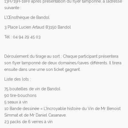
13H/15H-18H) après présentation du flyer tamponné, à l’adresse
suivante :
L’Œnothèque de Bandol
3 Place Lucien Artaud 83150 Bandol
Tél : 04 94 29 45 03
Déroulement du tirage au sort : Chaque participant présentera
son flyer tamponné de deux domaines/caves différents. Il tirera
ensuite dans une urne son ticket gagnant.
Liste des lots :
75 bouteilles de vin de Bandol
90 tire-bouchons
5 seaux à vin
10 Bande dessinée « L’Incroyable histoire du Vin de Mr Benoist
Simmat et de Mr Daniel Casanave.
23 packs de 6 verres à vin