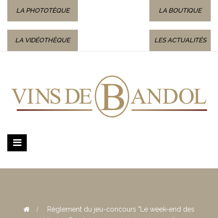
LA PHOTOTÈQUE
LA BOUTIQUE
LA VIDÉOTHÈQUE
LES ACTUALITÉS
Basculer
la
navigation
>
Règlement du jeu-concours "Le week-end des